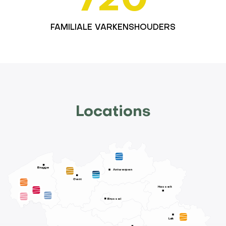
720
FAMILIALE VARKENSHOUDERS
Locations
Brugge
Antwerpen
Gent
Hasselt
Brussel
Luik