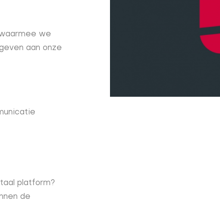
n waarmee we
rgeven aan onze
municatie
taal platform?
nnen de