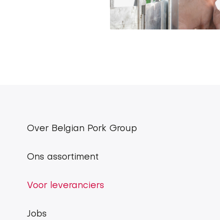
Over Belgian Pork Group
Footer
menu
Ons assortiment
Belgian
Voor leveranciers
Pork
Jobs