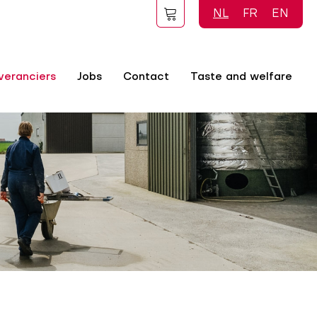
NL
FR
EN
veranciers
Jobs
Contact
Taste and welfare