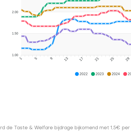
2.00
1.50
1.00
5
9
13
17
21
25
29
1
2022
2023
2024
2
d de Taste & Welfare bijdrage bijkomend met 1,5€ per v