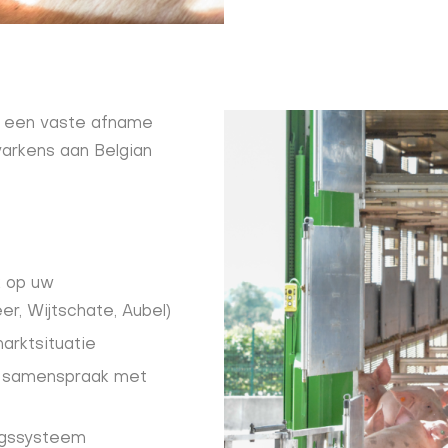
p een vaste afname
varkens aan Belgian
k op uw
er, Wijtschate, Aubel)
arktsituatie
in samenspraak met
ingssysteem