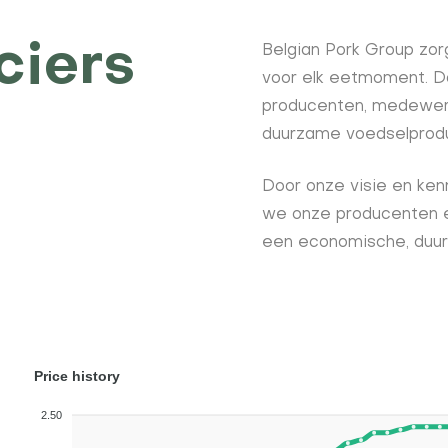
ciers
Belgian Pork Group zor
voor elk eetmoment. D
producenten, medewerk
duurzame voedselprodu
Door onze visie en ke
we onze producenten e
een economische, duur
Price history
2.50