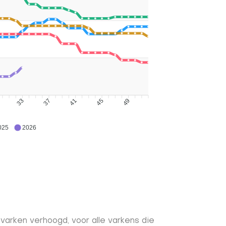
33
37
41
45
49
025
2026
arken verhoogd, voor alle varkens die